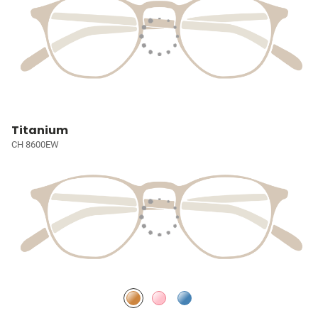
Titanium
CH 8600EW