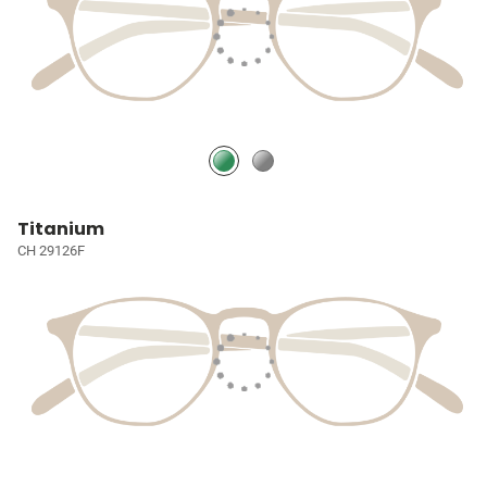
Titanium
CH 29126F