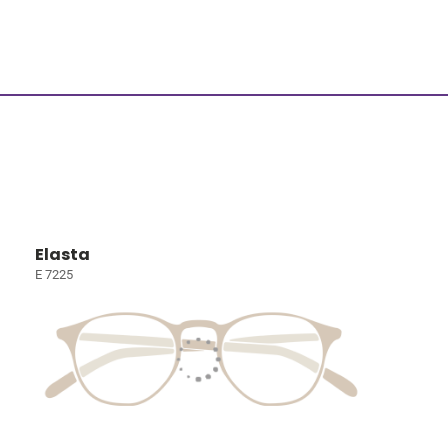
Elasta
E 7225