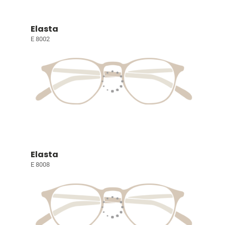
Elasta
E 8002
Elasta
E 8008