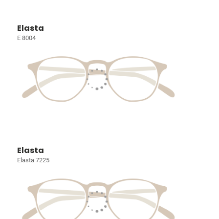
Elasta
E 8004
Elasta
Elasta 7225