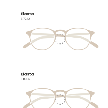
Elasta
E 7242
Elasta
E 8005